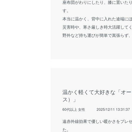
座布団がわりにしたり、膝に置いた
す。
本当に温かく、背中に入れた途端に
災害時や、寒さ厳しき時大活躍して
野外など持ち運びが簡単で嵩張らず
温かく軽くて大好きな「オー
ス）」
60代以上 女性
2025/12/11 13:31:37
遠赤外線効果で優しい暖かさをプレ
た。