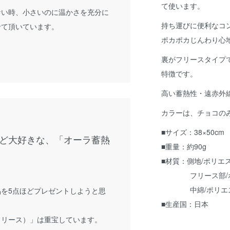
て使います。
ない時、小さいのに温かさを充分に
持ち運びに便利なコ
せて頂いています。
ポカポカじんわり心
裏がフリースタイプ
特徴です。
高い蓄熱性・遠赤外
カラーは、チョコの
■サイズ：38×50cm
ど大好きな、「オーラ蓄熱
■重量：約90g
■材質：側地/ポリエス
フリース部/ポリ
中綿/ポリエステル
を5点ほどプレゼントしようと思
■生産国：日本
フリース）」は重宝しています。