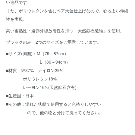
い逸品です。
また、ポリウレタンを含むベア天竺仕上げなので、心地よい伸縮
性を実現。
高い蓄熱性・遠赤外線放射性を持つ「天然鉱石繊維」を使用。
ブラックのみ、2つのサイズをご用意しています。
■サイズ(胸囲)：M（79～87cm）
L（86～94cm）
■材質：綿37%、ナイロン29%
ポリウレタン18%
レーヨン16%(天然鉱石含有)
■生産国：日本
■その他：濡れた状態で使用すると色移りしやすい
ので、他の物と分けて洗ってください。