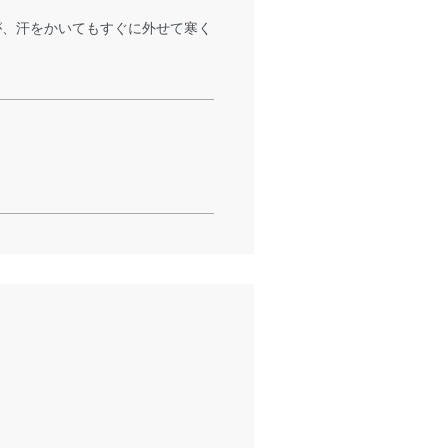
が、汗をかいてもすぐに外せて寒く
。