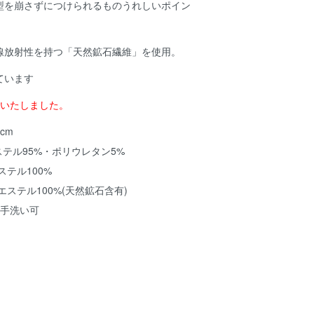
型を崩さずにつけられるものうれしいポイン
線放射性を持つ「天然鉱石繊維」を使用。
ています
売いたしました。
cm
ステル95%・ポリウレタン5%
ル100%
ル100%(天然鉱石含有)
：手洗い可