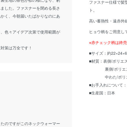
ファスナー仕様で髪
れました。ファスナーを閉める長さ
ト。
温かく、今朝届いたばかりなのにあ
高い蓄熱性・遠赤外
ヒョウ柄をご用意し
り、色々アイデア次第で使用範囲が
※赤チェック柄は終
寒対策は万全です！
■サイズ：約22×24×6
■材質：表側/ポリエ
裏側/ポリエステ
中わた/ポリエステ
■お手入れについて
■生産国：日本
きたのですがこのネックウォーマー