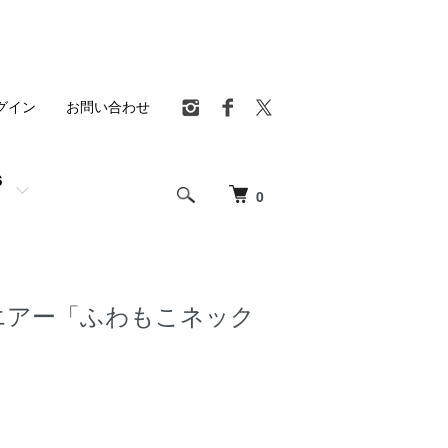
グイン
お問い合わせ
S
0
Y エアー「ふわもこネック
」