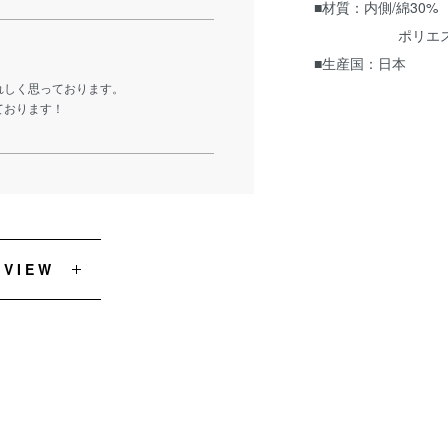
■材質：内側/綿30%
ポリエステル7
■生産国：日本
れしく思っております。
ております！
EVIEW