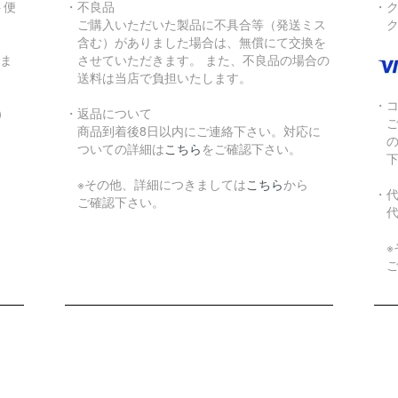
ト便
・不良品
・
ご購入いただいた製品に不具合等（発送ミス
ク
含む）がありました場合は、無償にて交換を
りま
させていただきます。 また、不良品の場合の
送料は当店で負担いたします。
・
）
・返品について
ご
商品到着後8日以内にご連絡下さい。対応に
の
ついての詳細は
こちら
をご確認下さい。
下
※その他、詳細につきましては
こちら
から
・
ご確認下さい。
代
※
ご